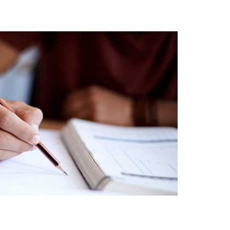
Geophysics
Master’s Degree – Inter-institutional Programs
Sponsorships / Donations