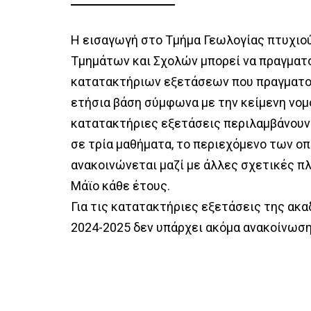
Honorary Do
Professional Rights
Η εισαγωγή στο Τμήμα Γεωλογίας πτυχι
Administrat
Τμημάτων και Σχολών μπορεί να πραγματ
Quality Policy – Targeting
κατατακτήριων εξετάσεων που πραγματο
Secretary
ετήσια βάση σύμφωνα με την κείμενη νομ
κατατακτήριες εξετάσεις περιλαμβάνουν
Contact
σε τρία μαθήματα, το περιεχόμενο των ο
ανακοινώνεται μαζί με άλλες σχετικές π
Μάϊο κάθε έτους.
Για τις κατατακτήριες εξετάσεις της ακα
2024-2025 δεν υπάρχει ακόμα ανακοίνωση