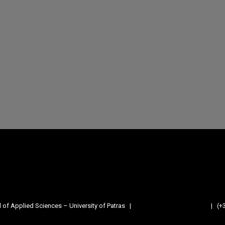
Facebook
Instagram
RSS Feed
Divider
of Applied Sciences – University of Patras |
geolsecret@upatras.gr
| (+3