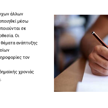
Department Administration
ctorates
ούχων άλλων
Research Areas / Laboratories
ive
οποιηθεί μέσω
ποιούνται σε
οθεσία. Οι
Secretary / Personnel
 θέματα ανάπτυξης
ποίων
ληροφορίες τον
δημαϊκής χρονιάς
.