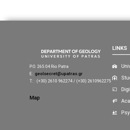
LINKS
Uni
P.O. 265 04 Rio Patra
E.:
geolsecret@upatras.gr
Stu
T.: : (+30) 2610 962274 / (+30) 2610962275
Dig
Map
Aca
Psy