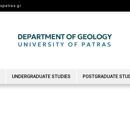
upatras.gr
UNDERGRADUATE STUDIES
POSTGRADUATE STUD
Undergraduate Program
Master’s Degree
arch/Teaching
Courses Timetable
Doctoral Degree
Exam schedule