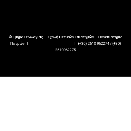
Facebook
Instagram
Τροφοδοσία RSS
Divider
© Τμήμα Γεωλογίας – Σχολή Θετικών Επιστημών – Πανεπιστήμιο
Πατρών |
geolsecret@upatras.gr
| (+30) 2610 962274 / (+30)
2610962275