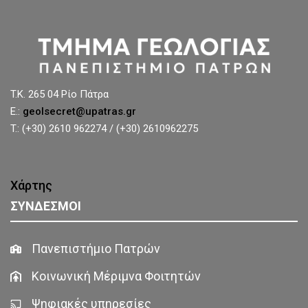
T.K. 265 04 Ρίο Πάτρα
E.:
geolsecret@upatras.gr
T.: (+30) 2610 962274 / (+30) 2610962275
Χάρτης
ΣΥΝΔΕΣΜΟΙ
Πανεπιστήμιο Πατρών
Κοινωνική Μέριμνα Φοιτητών
Ψηφιακές υπηρεσίες