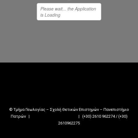
Facebook
Instagram
Τροφοδοσία RSS
Divider
© Τμήμα Γεωλογίας – Σχολή Θετικών Επιστημών – Πανεπιστήμιο
Πατρών |
geolsecret@upatras.gr
| (+30) 2610 962274 / (+30)
2610962275