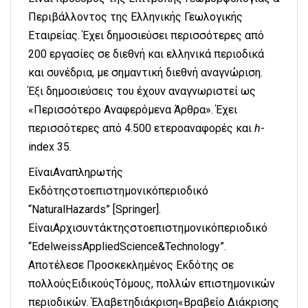
Περιβάλλοντος της Ελληνικής Γεωλογικής
Εταιρείας. Έχει δημοσιεύσει περισσότερες από
200 εργασίες σε διεθνή και ελληνικά περιοδικά
και συνέδρια, με σημαντική διεθνή αναγνώριση.
Έξι δημοσιεύσεις του έχουν αναγνωριστεί ως
«Περισσότερο Αναφερόμενα Άρθρα». Έχει
περισσότερες από 4.500 ετεροαναφορές και
h
-
index 35.
ΕίναιΑναπληρωτής
Εκδότηςστοεπιστημονικόπεριοδικό
“NaturalHazards” [Springer].
ΕίναιΑρχισυντάκτηςστοεπιστημονικόπεριοδικό
“EdelweissAppliedScience&Technology”.
Αποτέλεσε Προσκεκλημένος Εκδότης σε
πολλούςΕιδικούςΤόμους, πολλών επιστημονικών
περιοδικών. Έλαβετηδιάκριση«Βραβείο Διάκρισης