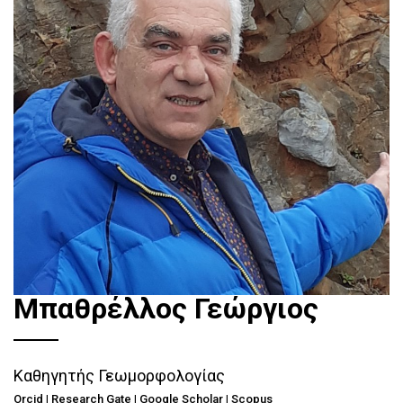
Μπαθρέλλος Γεώργιος
Καθηγητής Γεωμορφολογίας
Orcid
|
Research Gate
|
Google Scholar
I
Scopus