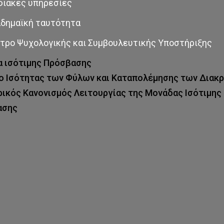
ιακές υπηρεσίες
δημαϊκή ταυτότητα
τρο Ψυχολογικής και Συμβουλευτικής Υποστήριξης
 ισότιμης Πρόσβασης
ο Ισότητας των Φύλων και Καταπολέμησης των Διακ
ικός Κανονισμός Λειτουργίας της Μονάδας Ισότιμης
ασης