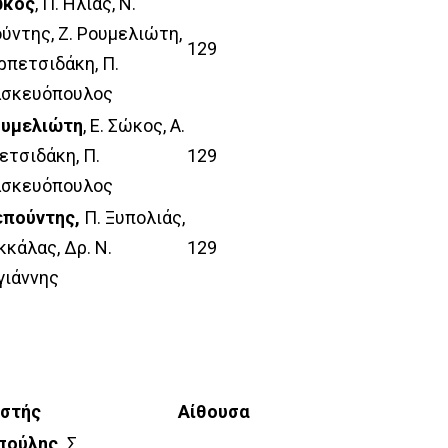
ώκος
, Π. Ηλίας, Ν.
ύντης, Ζ. Ρουμελιώτη,
129
ερπετσιδάκη, Π.
σκευόπουλος
ουμελιώτη
, Ε. Σώκος, Α.
ετσιδάκη, Π.
129
σκευόπουλος
επούντης,
Π. Ξυπολιάς,
κκάλας, Δρ. Ν.
129
γιάννης
αστής
Αίθουσα
πούλης,
Σ.