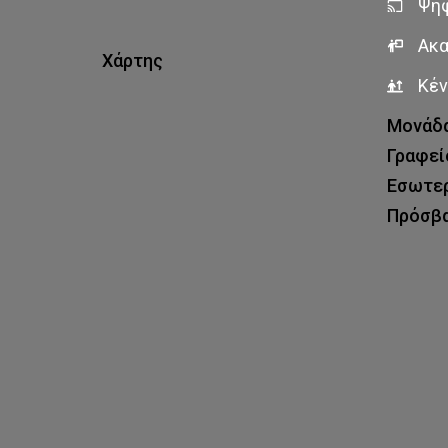
Ψηφ
Ακα
Χάρτης
Κέν
Μονάδα
Γραφεί
Εσωτερ
Πρόσβ