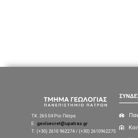
ΣΥΝΔΕ
Παν
T.K. 265 04 Ρίο Πάτρα
E.:
geolsecret@upatras.gr
Κοι
T.: (+30) 2610 962274 / (+30) 2610962275