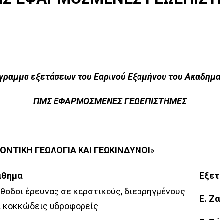
 Εξετάσεων
Κινητικ
ές
Δι-ιδρ
παίθρου
Κατατακ
κοί Τομείς – Εργαστήρια
Άσκηση
Φοιτητι
γραμμα εξετάσεων του Εαρινού Εξαμήνου του Ακαδημ
κό
ΠΜΣ ΕΦΑΡΜΟΣΜΕΝΕΣ ΓΕΩΕΠΙΣΤΗΜΕΣ
 Πρόσβαση
κά Έγγραφα
άλογος
 Μελών ΔΕΠ
ΟΝΤΙΚΗ
ΓΕΩΛΟΓΙΑ ΚΑΙ ΓΕΩΚΙΝΔΥΝΟΙ
»
θημα
Εξετ
θοδοι έρευνας σε καρστικούς, διερρηγμένους
Ε. Ζ
ι κοκκώδεις υδροφορείς