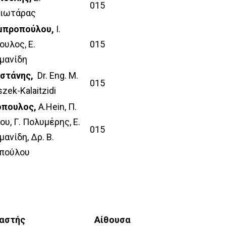
015
ιωτάρας
μπροπούλου,
Ι.
ουλος, Ε.
015
μανίδη
ηστάνης,
Dr. Eng. M.
015
zek-Kalaitzidi
ιόπουλος,
Α.Hein, Π.
υ, Γ. Πολυμέρης, Ε.
015
ανίδη, Δρ. Β.
πούλου
αστής
Αίθουσα