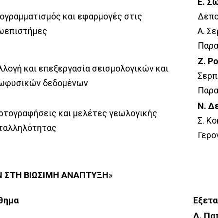
Ε. Σ
ογραμματισμός και εφαρμογές στις
Δεπο
ωεπιστήμες
Α. Σ
Παρα
Ζ. Ρ
λλογή και επεξεργασία σεισμολογικών και
Σερπ
ωφυσικών δεδομένων
Παρα
Ν. Δ
ρτογραφήσεις και μελέτες γεωλογικής
Σ. Κο
ταλληλότητας
Γερο
Ν ΣΤΗ ΒΙΩΣΙΜΗ ΑΝΑΠΤΥΞΗ
»
θημα
Εξετ
Δ. Πα