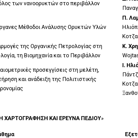
όλος των νανοορυκτών στο περιβάλλον
Παναγ
Π. Λα
ργανες Μέθοδοι Ανάλυσης Ορυκτών Υλών
Hλιόπ
Κοτζα
ρμογές της Οργανικής Πετρολογίας στη
Κ. Χρ
λογία, τη Βιομηχανία και το Περιβάλλον
Wojtas
Ι. Ηλ
αιομετρικές προσεγγίσεις στη μελέτη,
Πάντζο
τήρηση και ανάδειξη της Πολιτιστικής
Κοτζαμ
ρονομίας
Ξανθο
 ΧΑΡΤΟΓΡΑΦΗΣΗ ΚΑΙ ΕΡΕΥΝΑ ΠΕΔΙΟΥ
»
άθημα
Εξετ