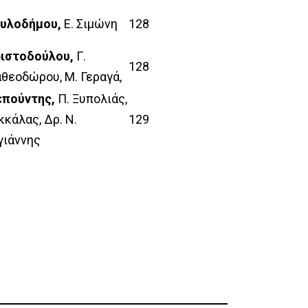
κυλοδήμου,
Ε. Σιμώνη
128
ριστοδούλου,
Γ.
128
θεοδώρου, Μ. Γεραγά,
επούντης,
Π. Ξυπολιάς,
κκάλας, Δρ. Ν.
129
γιάννης