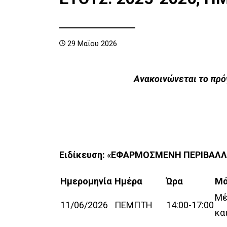
Επαγγελματικά Δικαιώματα
Επίτιμοι Διδάκτορες
Πρόγραμμα
Επιτροπ
Πολιτική Ποιότητας –
Διοικητικό
Ασκήσεις Υ
29 Μαΐου 2026
Ερευνητι
Στοχοθεσία
Πρακτική 
Γραμματεία
Ανακοινώνεται το πρό
Προσωπι
Επικοινωνία
Έντυπα
Γενικά /
Διοικητι
Τηλ. Κατ
Εκλογές
Ειδίκευση:
«
ΕΦΑΡΜΟΣΜΕΝΗ ΠΕΡΙΒΑΛΛ
Ημερομηνία
Ημέρα
Ώρα
Μά
Μέ
11/06/2026
ΠΕΜΠΤΗ
14:00-17:00
κα