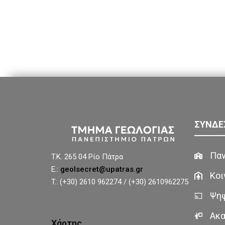
ΣΥΝΔΕ
Παν
T.K. 265 04 Ρίο Πάτρα
E.:
geolsecret@upatras.gr
Κοι
T.: (+30) 2610 962274 / (+30) 2610962275
Ψηφ
Ακα
Χάρτης