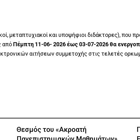
 Εξετάσεων
Κινητικ
ές
Δι-ιδρ
παίθρου
Κατατακ
κοί Τομείς – Εργαστήρια
οί, μεταπτυχιακοί και υποψήφιοι διδάκτορες), που πρό
Άσκηση
Φοιτητι
ς από
Πέμπτη 11-06- 2026 έως 03-07-2026 θα ενεργο
κό
εκτρονικών αιτήσεων συμμετοχής στις τελετές ορκω
 Πρόσβαση
κά Έγγραφα
άλογος
 Μελών ΔΕΠ
Θεσμός του «Ακροατή
Πανεπιστημιακών Μαθημάτων»