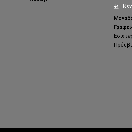
Κέν
Μονάδα
Γραφεί
Εσωτερ
Πρόσβ