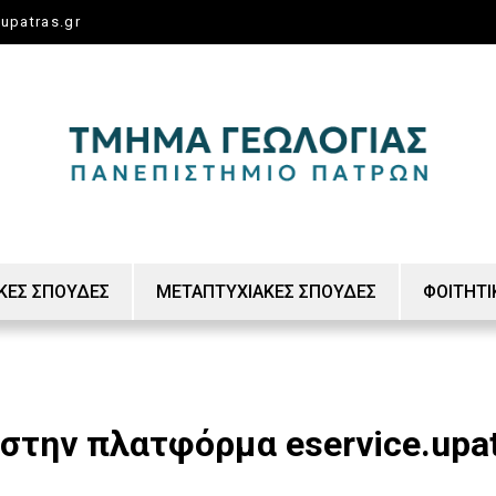
upatras.gr
ΚΕΣ ΣΠΟΥΔΕΣ
ΜΕΤΑΠΤΥΧΙΑΚΕΣ ΣΠΟΥΔΕΣ
ΦΟΙΤΗΤΙ
ουδών
Μεταπτυχιακό Δίπλωμα
Νέοι Φο
Γενικά
Διδακτορικό Δίπλωμα
Σύμβουλ
στην πλατφόρμα eservice.upat
Κύριο 
Γενικά
 Μαθημάτων
Παιδαγω
Διατμη
Κανονι