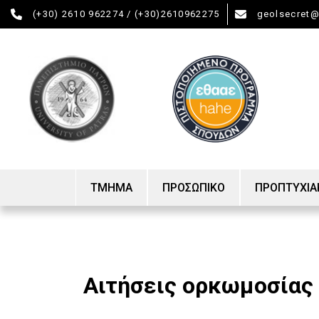
(+30) 2610 962274 / (+30)2610962275
geolsecret@
ΤΜΗΜΑ
ΠΡΟΣΩΠΙΚΟ
ΠΡΟΠΤΥΧΙΑ
Χαιρετισμός Προέδρου
Δ.Ε.Π.
Οδηγός σπ
Ιστορία
Ε.ΔΙ.Π.
Μαθήματα
Αιτήσεις ορκωμοσίας 
Διοίκηση
Ε.Τ.Ε.Π.
Πρόγραμμα
Όργανα