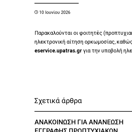
Επαγγελματικά Δικαιώματα
Επίτιμοι Διδάκτορες
Πρόγραμμα
10 Ιουνίου 2026
Επιτροπ
Πολιτική Ποιότητας –
Διοικητικό
Ασκήσεις Υ
Ερευνητι
Στοχοθεσία
Παρακαλούνται οι φοιτητές (προπτυχιακ
Πρακτική 
ηλεκτρονική αίτηση ορκωμοσίας, καθώ
Γραμματεία
Προσωπι
eservice.upatras.gr
για την υποβολή ηλ
Επικοινωνία
Έντυπα
Γενικά /
Διοικητι
Τηλ. Κατ
Εκλογές
Σχετικά άρθρα
ΙΚΑ
ΑΝΑΚΟΙΝΩΣΗ ΓΙΑ ΑΝΑΝΕΩΣΗ
ΕΓΓΡΑΦΗΣ ΠΡΟΠΤΥΧΙΑΚΩΝ